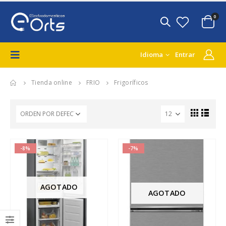
0
Idioma
Entrar
Tienda online
FRIO
Frigoríficos
-8%
-7%
AGOTADO
AGOTADO