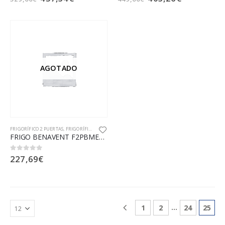
AGOTADO
FRIGORÍFICO 2 PUERTAS
,
FRIGORÍFICOS
,
FRIO
FRIGO BENAVENT F2PBME14355W 143X54 E
227,69
€
0
out of 5
…
1
2
24
25