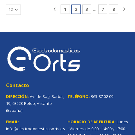
…
1
2
3
7
8
Contacto
DIRECCIÓN:
Av. de Sagi Barba,
TELÉFONO:
965 87 02 09
19, 03520 Polop, Alicante
(España)
EMAIL:
HORARIO DE APERTURA:
Lunes
info@electrodomesticosorts.es
- Viernes de 9:00 - 14:00 y 17:00 -