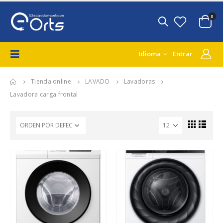
0
Idioma
Entrar
Tienda online
LAVADO
Lavadoras
Lavadora carga frontal