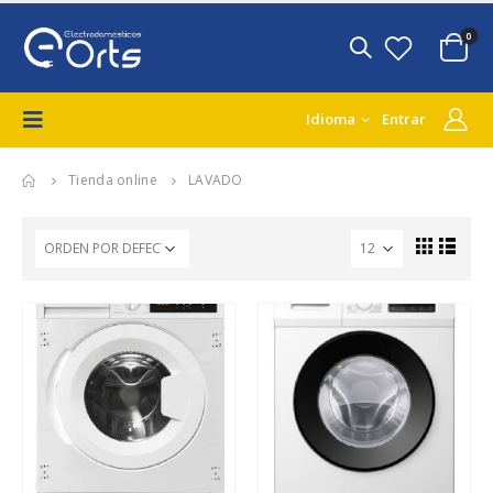
0
Idioma
Entrar
Tienda online
LAVADO