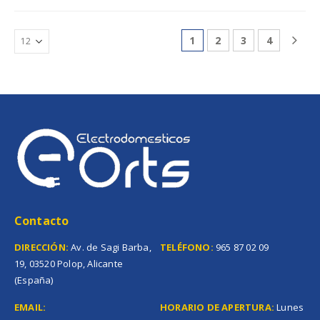
1
2
3
4
Contacto
DIRECCIÓN:
Av. de Sagi Barba,
TELÉFONO:
965 87 02 09
19, 03520 Polop, Alicante
(España)
EMAIL:
HORARIO DE APERTURA:
Lunes