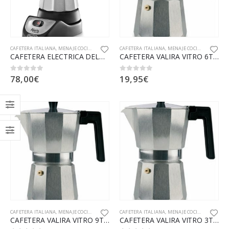
CAFETERA ITALIANA
,
MENAJE COCINA
,
PEQUEÑO APARATO ELECTRODOMESTICO
CAFETERA ITALIANA
,
MENAJE COCINA
,
PEQUEÑO
CAFETERA ELECTRICA DELONGHI EMKM6 6TZ ALICIA
CAFETERA VALIRA VITRO 6TZ 3106
78,00
€
19,95
€
0
out of 5
0
out of 5
CAFETERA ITALIANA
,
MENAJE COCINA
,
PEQUEÑO APARATO ELECTRODOMESTICO
CAFETERA ITALIANA
,
MENAJE COCINA
,
PEQUEÑO
CAFETERA VALIRA VITRO 9TZ 3109
CAFETERA VALIRA VITRO 3TZ 3103