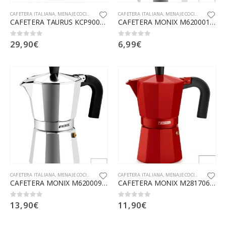
CAFETERA ITALIANA
,
MENAJE COCINA
,
PEQUEÑO APARATO ELECTRODOMESTICO
CAFETERA ITALIANA
,
MENAJE COCINA
,
PEQUEÑO
CAFETERA TAURUS KCP90012I 12TZ
CAFETERA MONIX M620001 1TZ VITRO-EXPRES
29,90
€
6,99
€
0
out of 5
0
out of 5
CAFETERA ITALIANA
,
MENAJE COCINA
,
PEQUEÑO APARATO ELECTRODOMESTICO
CAFETERA ITALIANA
,
MENAJE COCINA
,
PEQUEÑO
CAFETERA MONIX M620009 9TZ VITRO-EXPRES
CAFETERA MONIX M281706 6TZ FRESA
13,90
€
11,90
€
0
out of 5
0
out of 5